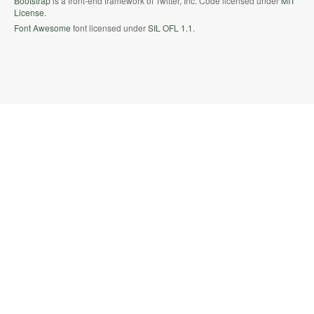
Bootstrap
is a front-end framework of Twitter, Inc. Code licensed under
MIT
License.
Font Awesome
font licensed under
SIL OFL 1.1
.